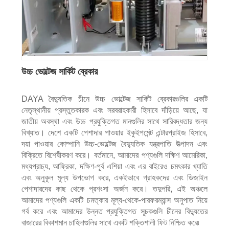
উচ্চ ভোল্টেজ সার্কিট ব্রেকার
DAYA বৈদ্যুতিক চীনে উচ্চ ভোল্টেজ সার্কিট ব্রেকারগুলির একটি
নেতৃস্থানীয় প্রস্তুতকারক এবং সরবরাহকারী হিসাবে দাঁড়িয়ে আছে, যা
জাতীয় অবস্থা এবং উচ্চ প্রযুক্তিগত মানগুলির সাথে সারিবদ্ধতার জন্য
বিখ্যাত। দেশে একটি পেশাদার পাওয়ার ইকুইপমেন্ট এন্টারপ্রাইজ হিসাবে,
দয়া পাওয়ার কোম্পানি উচ্চ-ভোল্টেজ বৈদ্যুতিক যন্ত্রপাতি উত্পাদন এবং
বিক্রিতে বিশেষীকরণ করে। বর্তমানে, আমাদের পণ্যগুলি দক্ষিণ আমেরিকা,
মধ্যপ্রাচ্য, আফ্রিকা, দক্ষিণ-পূর্ব এশিয়া এবং এর বাইরেও চমৎকার খ্যাতি
এবং অনুকূল মূল্য উপভোগ করে, একইভাবে গ্রাহকদের এবং ডিজাইন
পেশাদারদের কাছ থেকে প্রশংসা অর্জন করে। তদুপরি, এই অঞ্চলে
আমাদের পণ্যগুলি একটি চমত্কার মূল্য-থেকে-পারফরম্যান্স অনুপাত নিয়ে
গর্ব করে এবং আমাদের উন্নত প্রযুক্তিগত সূচকগুলি চীনের বিদ্যুতের
বাজারের বিকাশমান চাহিদাগুলির সাথে একটি শক্তিশালী ফিট নিশ্চিত করে৷