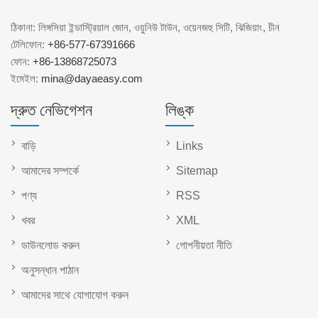
ঠিকানা: লিঙ্গসিয়া ইন্ডাস্ট্রিয়াল জোন, ওয়ুনিউ টাউন, ওয়েনজহু সিটি, ঝিজিয়াং, চীন
টেলিফোন:
+86-577-67391666
ফোন:
+86-13868725073
ইমেইল:
mina@dayaeasy.com
দ্রুত নেভিগেশন
লিঙ্ক
বাড়ি
Links
আমাদের সম্পর্কে
Sitemap
পণ্য
RSS
খবর
XML
ডাউনলোড করুন
গোপনীয়তা নীতি
অনুসন্ধান পাঠান
আমাদের সাথে যোগাযোগ করুন