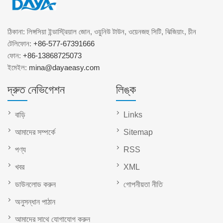
ঠিকানা: লিঙ্গসিয়া ইন্ডাস্ট্রিয়াল জোন, ওয়ুনিউ টাউন, ওয়েনজহু সিটি, ঝিজিয়াং, চীন
টেলিফোন:
+86-577-67391666
ফোন:
+86-13868725073
ইমেইল:
mina@dayaeasy.com
দ্রুত নেভিগেশন
লিঙ্ক
বাড়ি
Links
আমাদের সম্পর্কে
Sitemap
পণ্য
RSS
খবর
XML
ডাউনলোড করুন
গোপনীয়তা নীতি
অনুসন্ধান পাঠান
আমাদের সাথে যোগাযোগ করুন