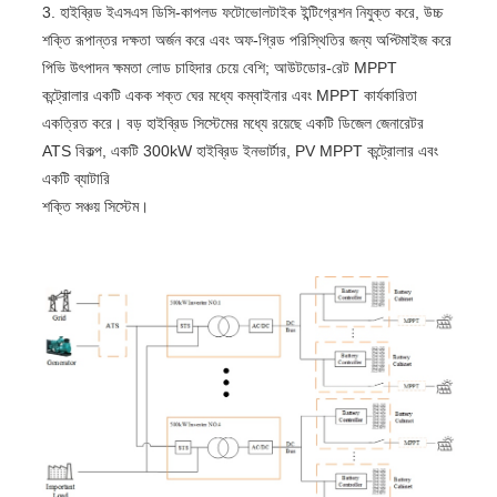
3. হাইব্রিড ইএসএস ডিসি-কাপলড ফটোভোলটাইক ইন্টিগ্রেশন নিযুক্ত করে, উচ্চ
শক্তি রূপান্তর দক্ষতা অর্জন করে এবং অফ-গ্রিড পরিস্থিতির জন্য অপ্টিমাইজ করে
পিভি উৎপাদন ক্ষমতা লোড চাহিদার চেয়ে বেশি; আউটডোর-রেট MPPT
কন্ট্রোলার একটি একক শক্ত ঘের মধ্যে কম্বাইনার এবং MPPT কার্যকারিতা
একত্রিত করে। বড় হাইব্রিড সিস্টেমের মধ্যে রয়েছে একটি ডিজেল জেনারেটর
ATS বিকল্প, একটি 300kW হাইব্রিড ইনভার্টার, PV MPPT কন্ট্রোলার এবং
একটি ব্যাটারি
শক্তি সঞ্চয় সিস্টেম।