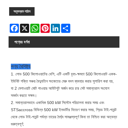
অনুসন্ধান পাঠান
Facebook
X
WhatsApp
Pinterest
LinkedIn
Share
পণ্যের বর্ণনা
পণ্য বৈশিষ্ট্য
1. লোড 500 কিলোওয়াটের বেশি, এটি একটি বৃহৎ-ক্ষমতা 500 কিলোওয়াট একক-
ইউনিট শক্তি সঞ্চয় বৈদ্যুতিন সংকেতের মেরু বদল ব্যবহার করার সুপারিশ করা হয়,
যা 2 মেগাওয়াট মোট পাওয়ার আউটপুট অর্জন করে চার সেট সমান্তরাল সংযোগ
সমর্থন করতে সক্ষম।
2. সমান্তরালভাবে একাধিক 500 kW সিস্টেম পরিচালনা করার সময় এবং
STSaccross বিভিন্ন 500 kW ইনভার্টার বিতরণ করার সময়, গ্রিড টাই-পয়েন্ট
থেকে লোড টাই-পয়েন্ট পর্যন্ত তারের দৈর্ঘ্য সামঞ্জস্যপূর্ণ কিনা তা নিশ্চিত করা অত্যন্ত
গুরুত্বপূর্ণ;