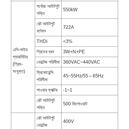
সর্বোচ্চ আউটপুট
550kW
শক্তি
রেট আউটপুট
722A
বর্তমান
THDi
<3%
এসি-সাইড
গ্রিডের ধরন
3W+N+PE
প্যারামিটার
ভোল্টেজ পরিসীমা
360VAC~440VAC
(গ্রিড-
সংযুক্ত)
ফ্রিকোয়েন্সি
45~55Hz/55～65Hz
পরিসীমা
পাওয়ার ফ্যাক্টর
-1~1
রেট আউটপুট
500 কিলোওয়াট
শক্তি
রেট আউটপুট
400V
ভোল্টেজ