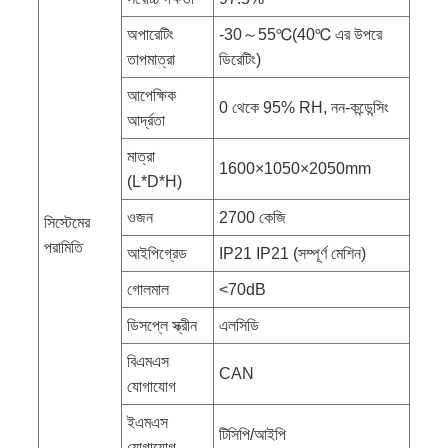
অপারেটিং
-30～55℃(40℃ এর উপরে
তাপমাত্রা
ডিরেটিং)
আপেক্ষিক
0 থেকে 95% RH, নন-কন্ডেন্সিং
আর্দ্রতা
মাত্রা
1600×1050×2050mm
(L*D*H)
ওজন
2700 কেজি
সিস্টেমের
পরামিতি
আইপিগ্রেড
IP21 IP21 (সম্পূর্ণ মেশিন)
গোলমাল
<70dB
ডিসপ্লে স্ক্রীন
এলসিডি
বিএমএস
CAN
যোগাযোগ
ইএমএস
টিসিপি/আইপি
যোগাযোগ