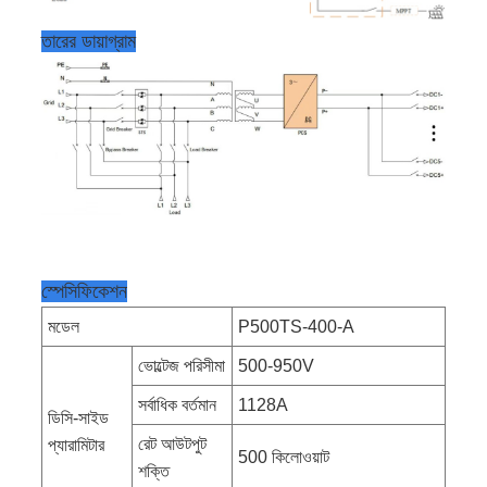
তারের ডায়াগ্রাম
স্পেসিফিকেশন
মডেল
P500TS-400-A
ভোল্টেজ পরিসীমা
500-950V
সর্বাধিক বর্তমান
1128A
ডিসি-সাইড
রেট আউটপুট
প্যারামিটার
500 কিলোওয়াট
শক্তি