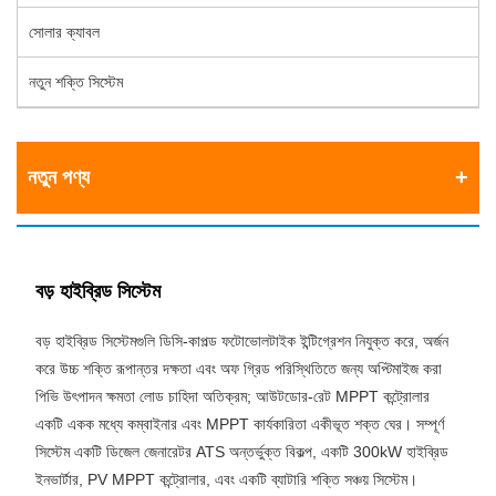
সোলার ক্যাবল
নতুন শক্তি সিস্টেম
নতুন পণ্য
বড় হাইব্রিড সিস্টেম
বড় হাইব্রিড সিস্টেমগুলি ডিসি-কাপল্ড ফটোভোলটাইক ইন্টিগ্রেশন নিযুক্ত করে, অর্জন
করে উচ্চ শক্তি রূপান্তর দক্ষতা এবং অফ গ্রিড পরিস্থিতিতে জন্য অপ্টিমাইজ করা
পিভি উৎপাদন ক্ষমতা লোড চাহিদা অতিক্রম; আউটডোর-রেট MPPT কন্ট্রোলার
একটি একক মধ্যে কম্বাইনার এবং MPPT কার্যকারিতা একীভূত শক্ত ঘের। সম্পূর্ণ
সিস্টেম একটি ডিজেল জেনারেটর ATS অন্তর্ভুক্ত বিকল্প, একটি 300kW হাইব্রিড
ইনভার্টার, PV MPPT কন্ট্রোলার, এবং একটি ব্যাটারি শক্তি সঞ্চয় সিস্টেম।